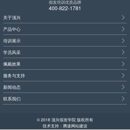
假发培训优质品牌
400-822-1781
关于顶兴
产品中心
培训展示
学员风采
佩戴效果
服务与支持
新闻动态
联系我们
© 2018 顶兴假发学院 版权所有
技术支持：腾速网站建设