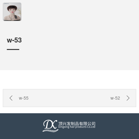
w-53
w-55
w-52