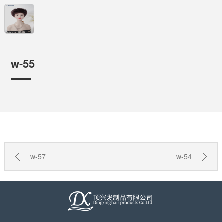
w-55
w-57
w-54